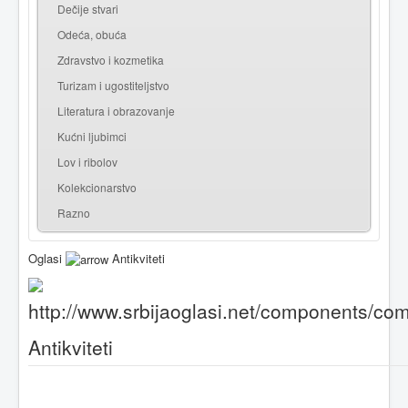
Dečije stvari
Odeća, obuća
Zdravstvo i kozmetika
Turizam i ugostiteljstvo
Literatura i obrazovanje
Kućni ljubimci
Lov i ribolov
Kolekcionarstvo
Razno
Oglasi
Antikviteti
Antikviteti