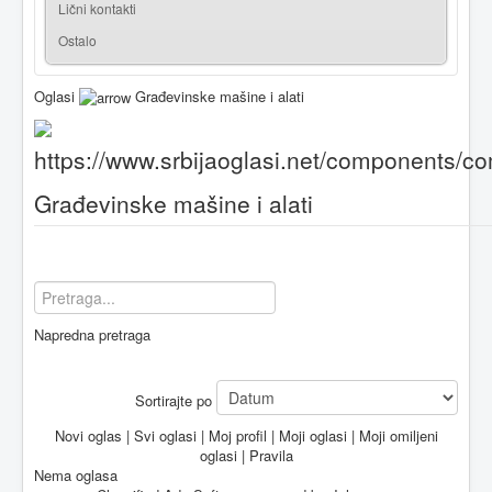
Lični kontakti
Ostalo
Oglasi
Građevinske mašine i alati
Građevinske mašine i alati
Napredna pretraga
Sortirajte po
Novi oglas
|
Svi oglasi
|
Moj profil
|
Moji oglasi
|
Moji omiljeni
oglasi
|
Pravila
Nema oglasa