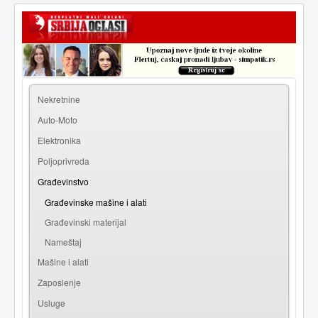
|
Prijava
Registracija
Nekretnine
Auto-Moto
Elektronika
Poljoprivreda
Građevinstvo
Građevinske mašine i alati
Građevinski materijal
Nameštaj
Mašine i alati
Zaposlenje
Usluge