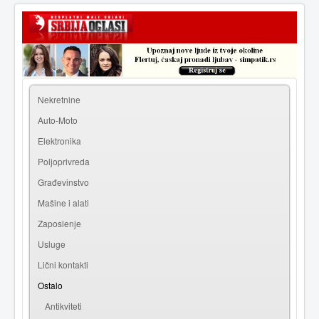
|
Prijava
Registracija
Nekretnine
Auto-Moto
Elektronika
Poljoprivreda
Građevinstvo
Mašine i alati
Zaposlenje
Usluge
Lični kontakti
Ostalo
Antikviteti