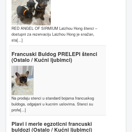
RED ANGEL OF SIRMIUM Laizhou Hong štenci –
dostupni za rezervaciju Laizhou Hong je snažan,
sta[...]
Francuski Buldog PRELEPI štenci
(Ostalo / Kućni ljubimci)
Na prodaju stenci u standard bojama francuskog
buldoga, odgajani u kucnim uslovima. Stenci su
profe[...]
Plavi i merle egzoticni francuski
buldozi
(Ostalo / Kućni ljubimci)