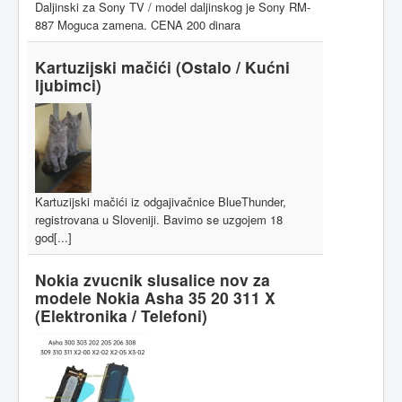
Daljinski za Sony TV / model daljinskog je Sony RM-
887 Moguca zamena. CENA 200 dinara
Kartuzijski mačići
(Ostalo / Kućni
ljubimci)
Kartuzijski mačići iz odgajivačnice BlueThunder,
registrovana u Sloveniji. Bavimo se uzgojem 18
god[...]
Nokia zvucnik slusalice nov za
modele Nokia Asha 35 20 311 X
(Elektronika / Telefoni)