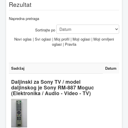
Rezultat
Napredna pretraga
Sortirajte po
Novi oglas
|
Svi oglasi
|
Moj profil
|
Moji oglasi
|
Moji omiljeni
oglasi
|
Pravila
Sadržaj
Datum
Daljinski za Sony TV / model
daljinskog je Sony RM-887 Moguc
(Elektronika / Audio - Video - TV)