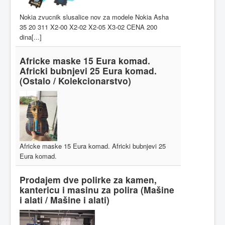
Nokia zvucnik slusalice nov za modele Nokia Asha
35 20 311 X2-00 X2-02 X2-05 X3-02 CENA 200
dina[...]
Africke maske 15 Eura komad.
Africki bubnjevi 25 Eura komad.
(Ostalo / Kolekcionarstvo)
Africke maske 15 Eura komad. Africki bubnjevi 25
Eura komad.
Prodajem dve polirke za kamen,
kantericu i masinu za polira
(Mašine
i alati / Mašine i alati)