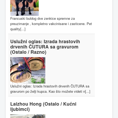
Francuski buldog dve zenkice spremne za
preuzimanje , kompletno vakcinisane i zasticene. Pet
quality[...]
Uslužni oglas: Izrada hrastovih
drvenih ČUTURA sa gravurom
(Ostalo / Razno)
Uslužni oglas: Izrada hrastovih drvenih ČUTURA sa
gravurom po želji kupca. Kao što možete videti n[...]
Laizhou Hong
(Ostalo / Kućni
ljubimci)