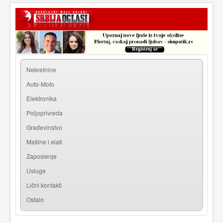
|
Prijava
Registracija
Nekretnine
Auto-Moto
Elektronika
Poljoprivreda
Građevinstvo
Mašine i alati
Zaposlenje
Usluge
Lični kontakti
Ostalo