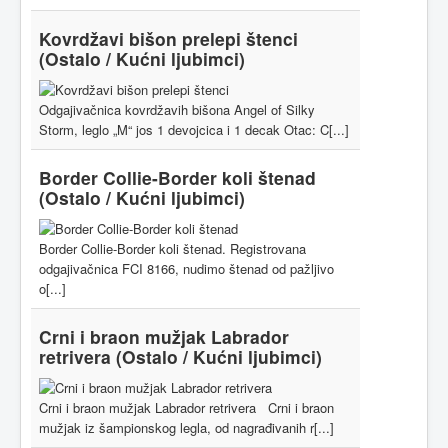
Kovrdžavi bišon prelepi štenci
(Ostalo / Kućni ljubimci)
Odgajivačnica kovrdžavih bišona Angel of Silky
Storm, leglo „M“ jos 1 devojcica i 1 decak Otac: C[...]
Border Collie-Border koli štenad
(Ostalo / Kućni ljubimci)
Border Collie-Border koli štenad. Registrovana
odgajivačnica FCI 8166, nudimo štenad od pažljivo
o[...]
Crni i braon mužjak Labrador
retrivera
(Ostalo / Kućni ljubimci)
Crni i braon mužjak Labrador retrivera Crni i braon
mužjak iz šampionskog legla, od nagrađivanih r[...]