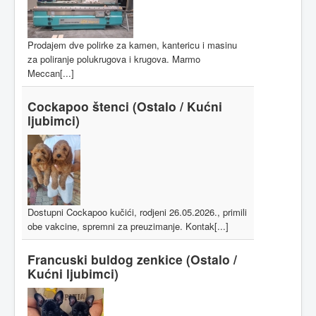
Prodajem dve polirke za kamen, kantericu i masinu
za poliranje polukrugova i krugova. Marmo
Meccan[...]
Cockapoo štenci
(Ostalo / Kućni
ljubimci)
Dostupni Cockapoo kučići, rodjeni 26.05.2026., primili
obe vakcine, spremni za preuzimanje. Kontak[...]
Francuski buldog zenkice
(Ostalo /
Kućni ljubimci)