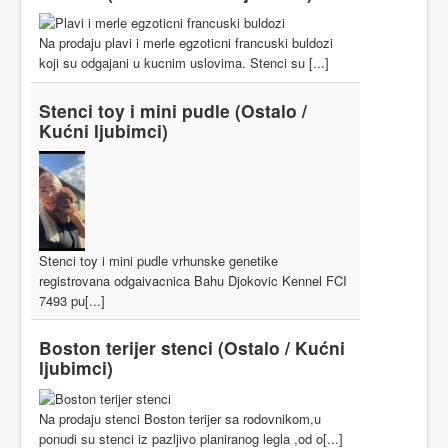
Na prodaju plavi i merle egzoticni francuski buldozi
koji su odgajani u kucnim uslovima. Stenci su [...]
Stenci toy i mini pudle
(Ostalo /
Kućni ljubimci)
Stenci toy i mini pudle vrhunske genetike
registrovana odgaivacnica Bahu Djokovic Kennel FCI
7493 pu[...]
Boston terijer stenci
(Ostalo / Kućni
ljubimci)
Na prodaju stenci Boston terijer sa rodovnikom,u
ponudi su stenci iz pazljivo planiranog legla ,od o[...]