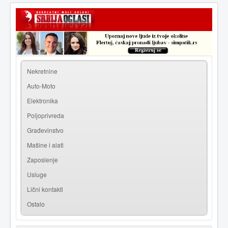
|
Prijava
Registracija
Nekretnine
Auto-Moto
Elektronika
Poljoprivreda
Građevinstvo
Mašine i alati
Zaposlenje
Usluge
Lični kontakti
Ostalo