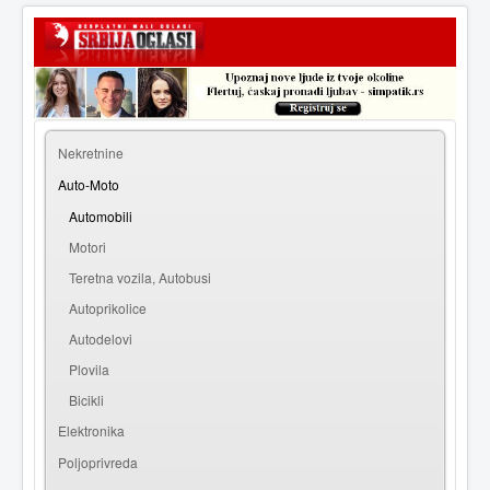
|
Prijava
Registracija
Nekretnine
Auto-Moto
Automobili
Motori
Teretna vozila, Autobusi
Autoprikolice
Autodelovi
Plovila
Bicikli
Elektronika
Poljoprivreda