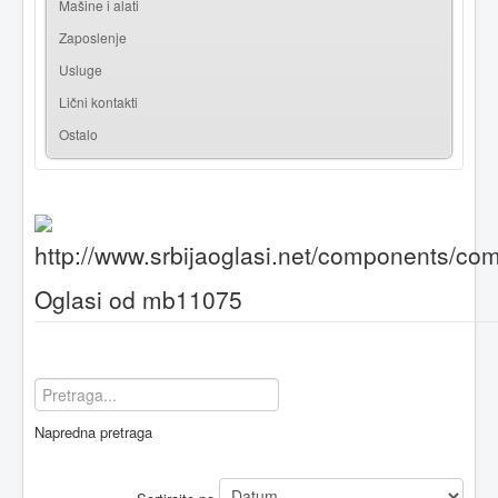
Mašine i alati
Zaposlenje
Usluge
Lični kontakti
Ostalo
Oglasi od mb11075
Napredna pretraga