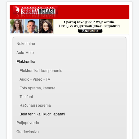
|
Prijava
Registracija
Nekretnine
Auto-Moto
Elektronika
Elektronika i komponente
Audio - Video - TV
Foto oprema, kamere
Telefoni
Računari i oprema
Bela tehnika i kućni aparati
Poljoprivreda
Građevinstvo