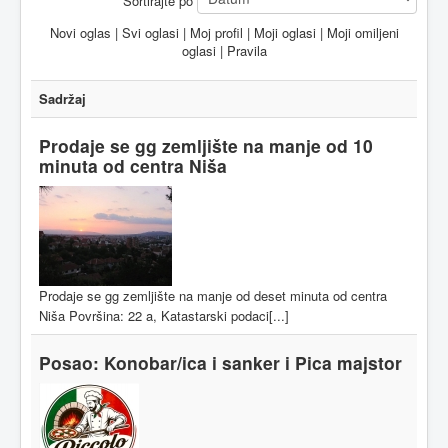
Sortirajte po
Novi oglas
|
Svi oglasi
|
Moj profil
|
Moji oglasi
|
Moji omiljeni
oglasi
|
Pravila
Sadržaj
Prodaje se gg zemljište na manje od 10
minuta od centra Niša
Prodaje se gg zemljište na manje od deset minuta od centra
Niša Površina: 22 a, Katastarski podaci[...]
Posao: Konobar/ica i sanker i Pica majstor