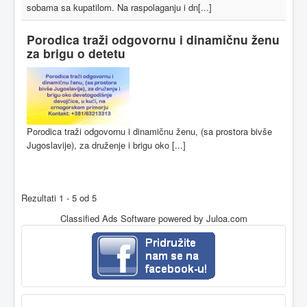
sobama sa kupatilom. Na raspolaganju i dn[...]
Porodica traži odgovornu i dinamičnu ženu
za brigu o detetu
Porodica traži odgovornu i dinamičnu ženu, (sa prostora bivše
Jugoslavije), za druženje i brigu oko [...]
Rezultati 1 - 5 od 5
Classified Ads Software
powered by Juloa.com